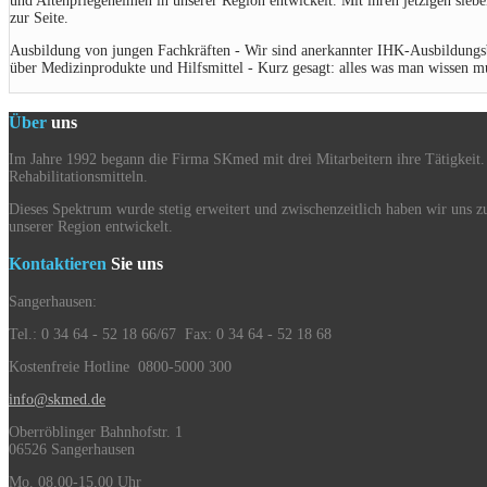
und Altenpflegeheimen in unserer Region entwickelt. Mit ihren jetzigen sieb
zur Seite.
Ausbildung von jungen Fachkräften - Wir sind anerkannter IHK-Ausbildungsbe
über Medizinprodukte und Hilfsmittel - Kurz gesagt: alles was man wissen m
Über
uns
Im Jahre 1992 begann die Firma SKmed mit drei Mitarbeitern ihre Tätigkeit.
Rehabilitationsmitteln.
Dieses Spektrum wurde stetig erweitert und zwischenzeitlich haben wir uns 
unserer Region entwickelt.
Kontaktieren
Sie uns
Sangerhausen:
Tel.: 0 34 64 - 52 18 66/67 Fax: 0 34 64 - 52 18 68
Kostenfreie Hotline 0800-5000 300
info@skmed.de
Oberröblinger Bahnhofstr. 1
06526 Sangerhausen
Mo. 08.00-15.00 Uhr