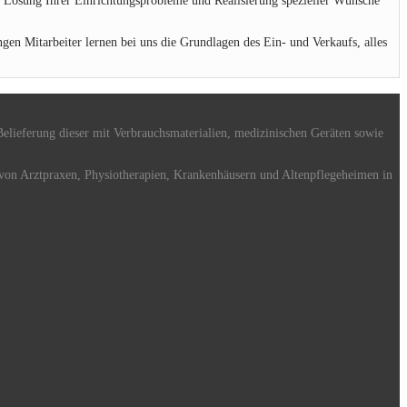
er Lösung Ihrer Einrichtungsprobleme und Realisierung spezieller Wünsche
en Mitarbeiter lernen bei uns die Grundlagen des Ein- und Verkaufs, alles
elieferung dieser mit Verbrauchsmaterialien, medizinischen Geräten sowie
 von Arztpraxen, Physiotherapien, Krankenhäusern und Altenpflegeheimen in