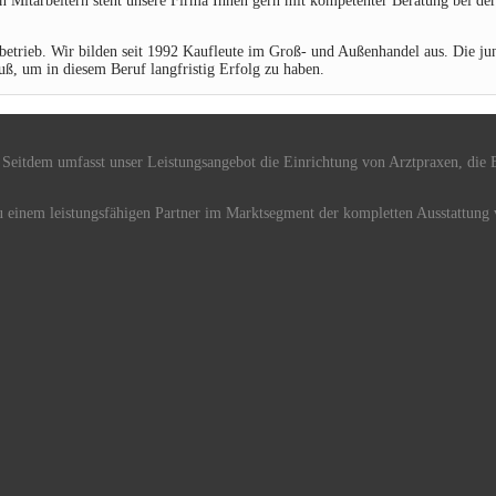
en Mitarbeitern steht unsere Firma Ihnen gern mit kompetenter Beratung bei d
trieb. Wir bilden seit 1992 Kaufleute im Groß- und Außenhandel aus. Die jung
uß, um in diesem Beruf langfristig Erfolg zu haben.
 Seitdem umfasst unser Leistungsangebot die Einrichtung von Arztpraxen, die B
zu einem leistungsfähigen Partner im Marktsegment der kompletten Ausstattung